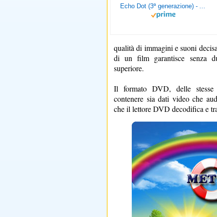
Echo Dot (3ª generazione) - Altoparlante intelligente con integrazione Alexa - Tessuto antracite
qualità di immagini e suoni decisa
di un film garantisce senza du
superiore.
Il formato DVD, delle stess
contenere sia dati video che au
che il lettore DVD decodifica e tr