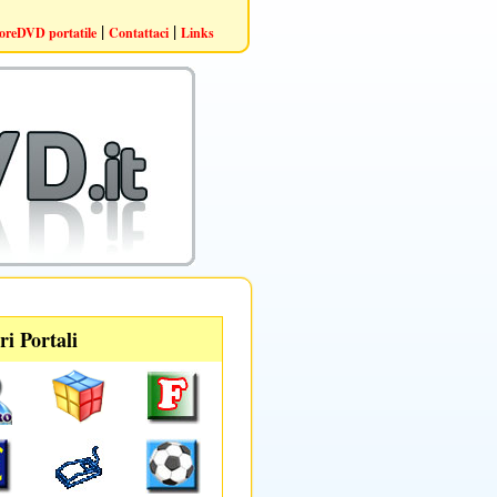
|
|
oreDVD portatile
Contattaci
Links
ri Portali