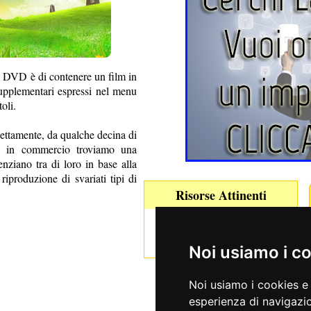
ei DVD è di contenere un film in
supplementari espressi nel menu
oli.
nettamente, da qualche decina di
0; in commercio troviamo una
renziano tra di loro in base alla
 riproduzione di svariati tipi di
Risorse Attinenti
Sat
Decoder Digitale
Noi usiamo i c
Noi usiamo i cookies e 
esperienza di navigazio